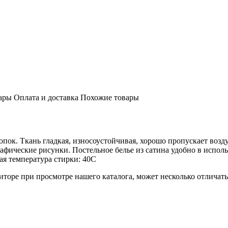
ары
Оплата и доставка
Похожие товары
лопок. Ткань гладкая, износоустойчивая, хорошо пропускает во
афические рисунки. Постельное белье из сатина удобно в испол
ая температура стирки: 40С
торе при просмотре нашего каталога, может несколько отличатьс