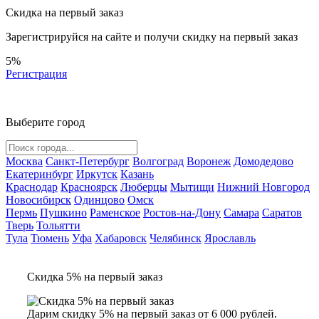
Скидка на первый заказ
Зарегистрируйся на сайте и
получи скидку
на первый заказ
5%
Регистрация
Выберите город
Москва
Санкт-Петербург
Волгоград
Воронеж
Домодедово
Екатеринбург
Иркутск
Казань
Краснодар
Красноярск
Люберцы
Мытищи
Нижний Новгород
Новосибирск
Одинцово
Омск
Пермь
Пушкино
Раменское
Ростов-на-Дону
Самара
Саратов
Тверь
Тольятти
Тула
Тюмень
Уфа
Хабаровск
Челябинск
Ярославль
Скидка 5% на первый заказ
Дарим скидку 5% на первый заказ от 6 000 рублей.