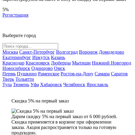
5%
Регистрация
Выберите город
Москва
Санкт-Петербург
Волгоград
Воронеж
Домодедово
Екатеринбург
Иркутск
Казань
Краснодар
Красноярск
Люберцы
Мытищи
Нижний Новгород
Новосибирск
Одинцово
Омск
Пермь
Пушкино
Раменское
Ростов-на-Дону
Самара
Саратов
Тверь
Тольятти
Тула
Тюмень
Уфа
Хабаровск
Челябинск
Ярославль
Скидка 5% на первый заказ
Дарим скидку 5% на первый заказ от 6 000 рублей.
Скидка применяется в корзине при оформлении
заказа. Акция распространяется только на готовую
продукцию.