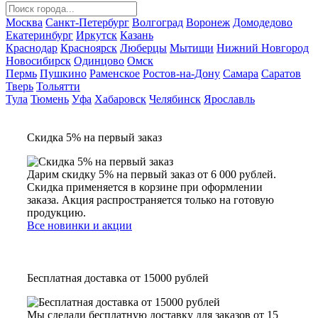
Москва
Санкт-Петербург
Волгоград
Воронеж
Домодедово
Екатеринбург
Иркутск
Казань
Краснодар
Красноярск
Люберцы
Мытищи
Нижний Новгород
Новосибирск
Одинцово
Омск
Пермь
Пушкино
Раменское
Ростов-на-Дону
Самара
Саратов
Тверь
Тольятти
Тула
Тюмень
Уфа
Хабаровск
Челябинск
Ярославль
Скидка 5% на первый заказ
Дарим скидку 5% на первый заказ от 6 000 рублей.
Скидка применяется в корзине при оформлении
заказа. Акция распространяется только на готовую
продукцию.
Все новинки и акции
Бесплатная доставка от 15000 рублей
Мы сделали бесплатную доставку для заказов от 15