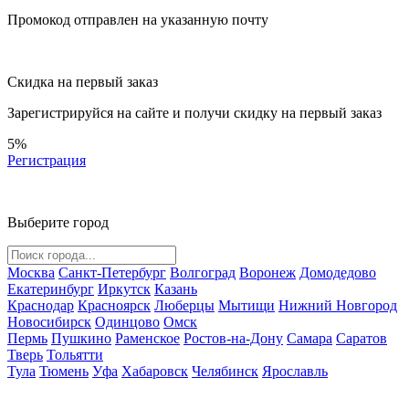
Промокод отправлен на указанную почту
Скидка на первый заказ
Зарегистрируйся на сайте и
получи скидку
на первый заказ
5%
Регистрация
Выберите город
Москва
Санкт-Петербург
Волгоград
Воронеж
Домодедово
Екатеринбург
Иркутск
Казань
Краснодар
Красноярск
Люберцы
Мытищи
Нижний Новгород
Новосибирск
Одинцово
Омск
Пермь
Пушкино
Раменское
Ростов-на-Дону
Самара
Саратов
Тверь
Тольятти
Тула
Тюмень
Уфа
Хабаровск
Челябинск
Ярославль