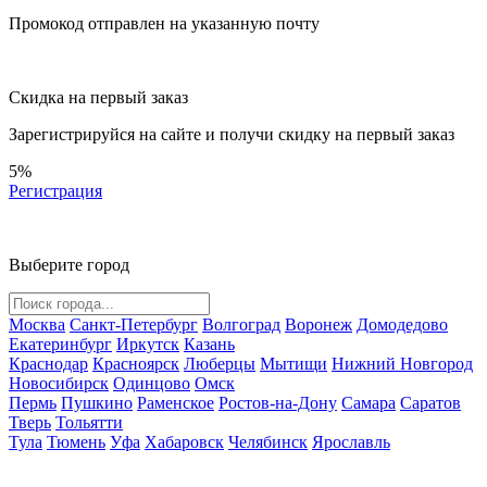
Промокод отправлен на указанную почту
Скидка на первый заказ
Зарегистрируйся на сайте и
получи скидку
на первый заказ
5%
Регистрация
Выберите город
Москва
Санкт-Петербург
Волгоград
Воронеж
Домодедово
Екатеринбург
Иркутск
Казань
Краснодар
Красноярск
Люберцы
Мытищи
Нижний Новгород
Новосибирск
Одинцово
Омск
Пермь
Пушкино
Раменское
Ростов-на-Дону
Самара
Саратов
Тверь
Тольятти
Тула
Тюмень
Уфа
Хабаровск
Челябинск
Ярославль