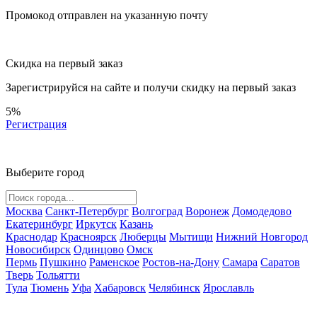
Промокод отправлен на указанную почту
Скидка на первый заказ
Зарегистрируйся на сайте и
получи скидку
на первый заказ
5%
Регистрация
Выберите город
Москва
Санкт-Петербург
Волгоград
Воронеж
Домодедово
Екатеринбург
Иркутск
Казань
Краснодар
Красноярск
Люберцы
Мытищи
Нижний Новгород
Новосибирск
Одинцово
Омск
Пермь
Пушкино
Раменское
Ростов-на-Дону
Самара
Саратов
Тверь
Тольятти
Тула
Тюмень
Уфа
Хабаровск
Челябинск
Ярославль