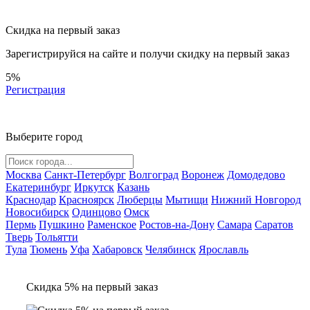
Скидка на первый заказ
Зарегистрируйся на сайте и
получи скидку
на первый заказ
5%
Регистрация
Выберите город
Москва
Санкт-Петербург
Волгоград
Воронеж
Домодедово
Екатеринбург
Иркутск
Казань
Краснодар
Красноярск
Люберцы
Мытищи
Нижний Новгород
Новосибирск
Одинцово
Омск
Пермь
Пушкино
Раменское
Ростов-на-Дону
Самара
Саратов
Тверь
Тольятти
Тула
Тюмень
Уфа
Хабаровск
Челябинск
Ярославль
Скидка 5% на первый заказ