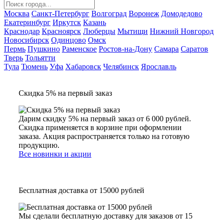
Москва
Санкт-Петербург
Волгоград
Воронеж
Домодедово
Екатеринбург
Иркутск
Казань
Краснодар
Красноярск
Люберцы
Мытищи
Нижний Новгород
Новосибирск
Одинцово
Омск
Пермь
Пушкино
Раменское
Ростов-на-Дону
Самара
Саратов
Тверь
Тольятти
Тула
Тюмень
Уфа
Хабаровск
Челябинск
Ярославль
Скидка 5% на первый заказ
Дарим скидку 5% на первый заказ от 6 000 рублей.
Скидка применяется в корзине при оформлении
заказа. Акция распространяется только на готовую
продукцию.
Все новинки и акции
Бесплатная доставка от 15000 рублей
Мы сделали бесплатную доставку для заказов от 15