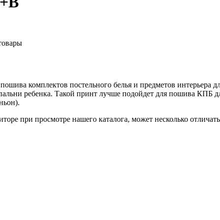
А+В
товары
 пошива комплектов постельного белья и предметов интерьера д
альни ребенка. Такой принт лучше подойдет для пошива КПБ д
ньон).
торе при просмотре нашего каталога, может несколько отличатьс