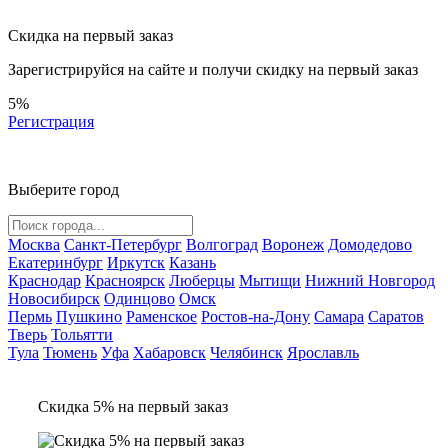
Скидка на первый заказ
Зарегистрируйся на сайте и
получи скидку
на первый заказ
5%
Регистрация
Выберите город
Москва
Санкт-Петербург
Волгоград
Воронеж
Домодедово
Екатеринбург
Иркутск
Казань
Краснодар
Красноярск
Люберцы
Мытищи
Нижний Новгород
Новосибирск
Одинцово
Омск
Пермь
Пушкино
Раменское
Ростов-на-Дону
Самара
Саратов
Тверь
Тольятти
Тула
Тюмень
Уфа
Хабаровск
Челябинск
Ярославль
Скидка 5% на первый заказ