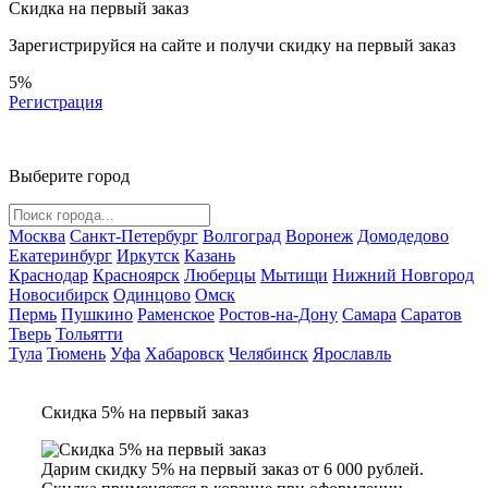
Скидка на первый заказ
Зарегистрируйся на сайте и
получи скидку
на первый заказ
5%
Регистрация
Выберите город
Москва
Санкт-Петербург
Волгоград
Воронеж
Домодедово
Екатеринбург
Иркутск
Казань
Краснодар
Красноярск
Люберцы
Мытищи
Нижний Новгород
Новосибирск
Одинцово
Омск
Пермь
Пушкино
Раменское
Ростов-на-Дону
Самара
Саратов
Тверь
Тольятти
Тула
Тюмень
Уфа
Хабаровск
Челябинск
Ярославль
Скидка 5% на первый заказ
Дарим скидку 5% на первый заказ от 6 000 рублей.