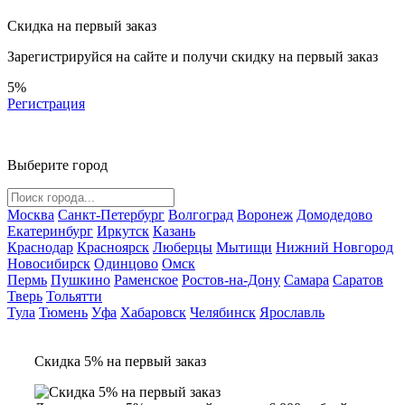
Скидка на первый заказ
Зарегистрируйся на сайте и
получи скидку
на первый заказ
5%
Регистрация
Выберите город
Москва
Санкт-Петербург
Волгоград
Воронеж
Домодедово
Екатеринбург
Иркутск
Казань
Краснодар
Красноярск
Люберцы
Мытищи
Нижний Новгород
Новосибирск
Одинцово
Омск
Пермь
Пушкино
Раменское
Ростов-на-Дону
Самара
Саратов
Тверь
Тольятти
Тула
Тюмень
Уфа
Хабаровск
Челябинск
Ярославль
Скидка 5% на первый заказ