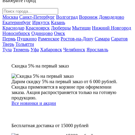
Выберите город
Москва
Санкт-Петербург
Волгоград
Воронеж
Домодедово
Екатеринбург
Иркутск
Казань
Краснодар
Красноярск
Люберцы
Мытищи
Нижний Новгород
Новосибирск
Одинцово
Омск
Пермь
Пушкино
Раменское
Ростов-на-Дону
Самара
Саратов
Тверь
Тольятти
Тула
Тюмень
Уфа
Хабаровск
Челябинск
Ярославль
Скидка 5% на первый заказ
Дарим скидку 5% на первый заказ от 6 000 рублей.
Скидка применяется в корзине при оформлении
заказа. Акция распространяется только на готовую
продукцию.
Все новинки и акции
Бесплатная доставка от 15000 рублей