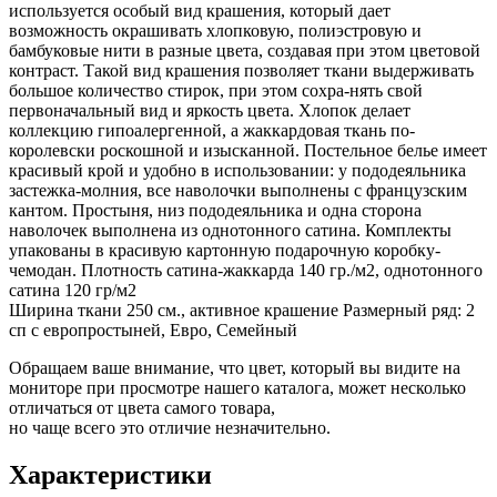
используется особый вид крашения, который дает
возможность окрашивать хлопковую, полиэстровую и
бамбуковые нити в разные цвета, создавая при этом цветовой
контраст. Такой вид крашения позволяет ткани выдерживать
большое количество стирок, при этом сохра-нять свой
первоначальный вид и яркость цвета. Хлопок делает
коллекцию гипоалергенной, а жаккардовая ткань по-
королевски роскошной и изысканной. Постельное белье имеет
красивый крой и удобно в использовании: у пододеяльника
застежка-молния, все наволочки выполнены с французским
кантом. Простыня, низ пододеяльника и одна сторона
наволочек выполнена из однотонного сатина. Комплекты
упакованы в красивую картонную подарочную коробку-
чемодан. Плотность сатина-жаккарда 140 гр./м2, однотонного
сатина 120 гр/м2
Ширина ткани 250 см., активное крашение Размерный ряд: 2
сп с европростыней, Евро, Семейный
Обращаем ваше внимание, что цвет, который вы видите на
мониторе при просмотре нашего каталога, может несколько
отличаться от цвета самого товара,
но чаще всего это отличие незначительно.
Характеристики