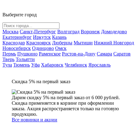
Выберите город
Москва
Санкт-Петербург
Волгоград
Воронеж
Домодедово
Екатеринбург
Иркутск
Казань
Краснодар
Красноярск
Люберцы
Мытищи
Нижний Новгород
Новосибирск
Одинцово
Омск
Пермь
Пушкино
Раменское
Ростов-на-Дону
Самара
Саратов
Тверь
Тольятти
Тула
Тюмень
Уфа
Хабаровск
Челябинск
Ярославль
Скидка 5% на первый заказ
Дарим скидку 5% на первый заказ от 6 000 рублей.
Скидка применяется в корзине при оформлении
заказа. Акция распространяется только на готовую
продукцию.
Все новинки и акции