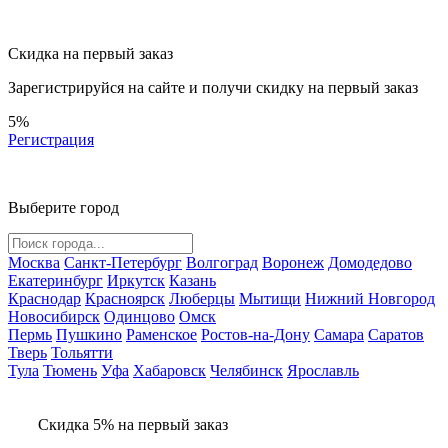
Скидка на первый заказ
Зарегистрируйся на сайте и
получи скидку
на первый заказ
5%
Регистрация
Выберите город
Москва
Санкт-Петербург
Волгоград
Воронеж
Домодедово
Екатеринбург
Иркутск
Казань
Краснодар
Красноярск
Люберцы
Мытищи
Нижний Новгород
Новосибирск
Одинцово
Омск
Пермь
Пушкино
Раменское
Ростов-на-Дону
Самара
Саратов
Тверь
Тольятти
Тула
Тюмень
Уфа
Хабаровск
Челябинск
Ярославль
Скидка 5% на первый заказ