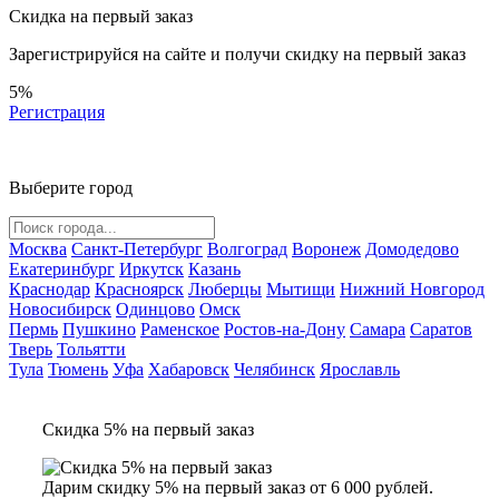
Скидка на первый заказ
Зарегистрируйся на сайте и
получи скидку
на первый заказ
5%
Регистрация
Выберите город
Москва
Санкт-Петербург
Волгоград
Воронеж
Домодедово
Екатеринбург
Иркутск
Казань
Краснодар
Красноярск
Люберцы
Мытищи
Нижний Новгород
Новосибирск
Одинцово
Омск
Пермь
Пушкино
Раменское
Ростов-на-Дону
Самара
Саратов
Тверь
Тольятти
Тула
Тюмень
Уфа
Хабаровск
Челябинск
Ярославль
Скидка 5% на первый заказ
Дарим скидку 5% на первый заказ от 6 000 рублей.