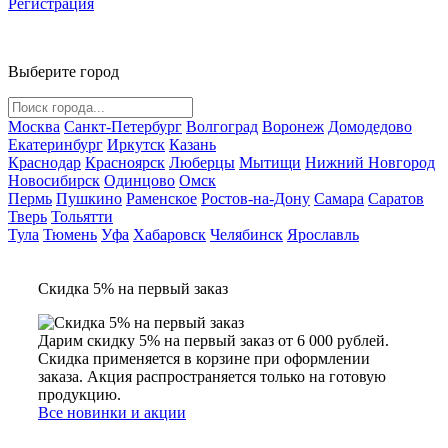
Регистрация
Выберите город
Москва
Санкт-Петербург
Волгоград
Воронеж
Домодедово
Екатеринбург
Иркутск
Казань
Краснодар
Красноярск
Люберцы
Мытищи
Нижний Новгород
Новосибирск
Одинцово
Омск
Пермь
Пушкино
Раменское
Ростов-на-Дону
Самара
Саратов
Тверь
Тольятти
Тула
Тюмень
Уфа
Хабаровск
Челябинск
Ярославль
Скидка 5% на первый заказ
Дарим скидку 5% на первый заказ от 6 000 рублей.
Скидка применяется в корзине при оформлении
заказа. Акция распространяется только на готовую
продукцию.
Все новинки и акции