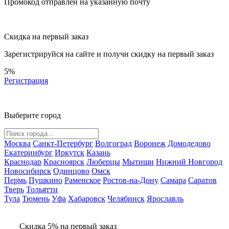
Промокод отправлен на указанную почту
Скидка на первый заказ
Зарегистрируйся на сайте и
получи скидку
на первый заказ
5%
Регистрация
Выберите город
Москва
Санкт-Петербург
Волгоград
Воронеж
Домодедово
Екатеринбург
Иркутск
Казань
Краснодар
Красноярск
Люберцы
Мытищи
Нижний Новгород
Новосибирск
Одинцово
Омск
Пермь
Пушкино
Раменское
Ростов-на-Дону
Самара
Саратов
Тверь
Тольятти
Тула
Тюмень
Уфа
Хабаровск
Челябинск
Ярославль
Скидка 5% на первый заказ