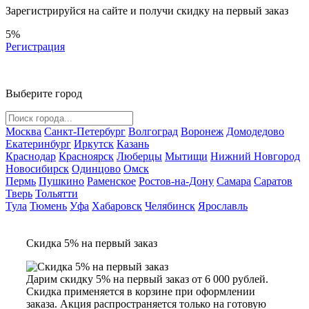
Зарегистрируйся на сайте и
получи скидку
на первый заказ
5%
Регистрация
Выберите город
Москва
Санкт-Петербург
Волгоград
Воронеж
Домодедово
Екатеринбург
Иркутск
Казань
Краснодар
Красноярск
Люберцы
Мытищи
Нижний Новгород
Новосибирск
Одинцово
Омск
Пермь
Пушкино
Раменское
Ростов-на-Дону
Самара
Саратов
Тверь
Тольятти
Тула
Тюмень
Уфа
Хабаровск
Челябинск
Ярославль
Скидка 5% на первый заказ
Дарим скидку 5% на первый заказ от 6 000 рублей.
Скидка применяется в корзине при оформлении
заказа. Акция распространяется только на готовую