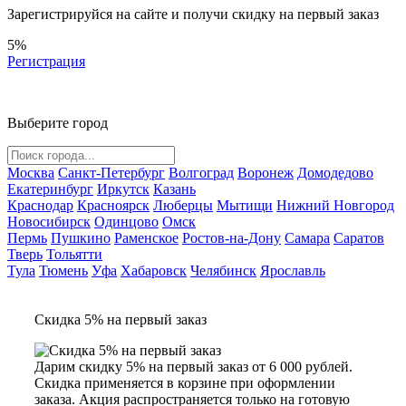
Зарегистрируйся на сайте и
получи скидку
на первый заказ
5%
Регистрация
Выберите город
Москва
Санкт-Петербург
Волгоград
Воронеж
Домодедово
Екатеринбург
Иркутск
Казань
Краснодар
Красноярск
Люберцы
Мытищи
Нижний Новгород
Новосибирск
Одинцово
Омск
Пермь
Пушкино
Раменское
Ростов-на-Дону
Самара
Саратов
Тверь
Тольятти
Тула
Тюмень
Уфа
Хабаровск
Челябинск
Ярославль
Скидка 5% на первый заказ
Дарим скидку 5% на первый заказ от 6 000 рублей.
Скидка применяется в корзине при оформлении
заказа. Акция распространяется только на готовую