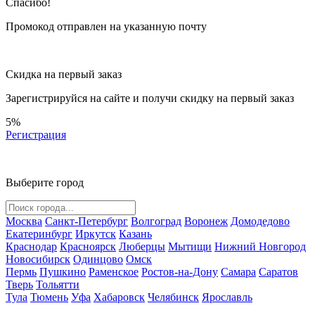
Спасибо!
Промокод отправлен на указанную почту
Скидка на первый заказ
Зарегистрируйся на сайте и
получи скидку
на первый заказ
5%
Регистрация
Выберите город
Москва
Санкт-Петербург
Волгоград
Воронеж
Домодедово
Екатеринбург
Иркутск
Казань
Краснодар
Красноярск
Люберцы
Мытищи
Нижний Новгород
Новосибирск
Одинцово
Омск
Пермь
Пушкино
Раменское
Ростов-на-Дону
Самара
Саратов
Тверь
Тольятти
Тула
Тюмень
Уфа
Хабаровск
Челябинск
Ярославль